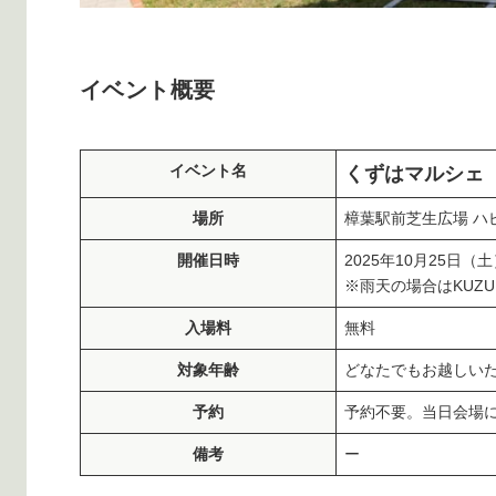
イベント概要
イベント名
くずはマルシェ
場所
樟葉駅前芝生広場 ハピ
開催日時
2025年10月25日（土）
※雨天の場合はKUZUHA
入場料
無料
対象年齢
どなたでもお越しい
予約
予約不要。当日会場
備考
ー