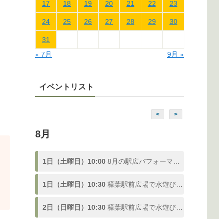
17
18
19
20
21
22
23
24
25
26
27
28
29
30
31
« 7月
9月 »
イベントリスト
<
>
8月
1日（土曜日）10:00
8月の駅広パフォーマンス
1日（土曜日）10:30
樟葉駅前広場で水遊び！「ドンピシャ！ふんすい広場」熱い夏を楽しむ噴水スポットが登場、参加型の水合戦も開催！8/1〜9/3
2日（日曜日）10:30
樟葉駅前広場で水遊び！「ドンピシャ！ふんすい広場」熱い夏を楽しむ噴水スポットが登場、参加型の水合戦も開催！8/1〜9/3