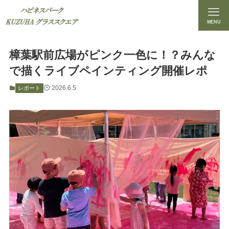
MENU
樟葉駅前広場がピンク一色に！？みんな
で描くライブペインティング開催レポ
2026.6.5
レポート